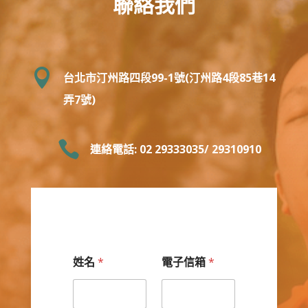
聯絡我們

台北市汀州路四段99-1號(汀州路4段85巷14
弄7號)

連絡電話: 02 29333035/ 29310910
姓名
*
電子信箱
*