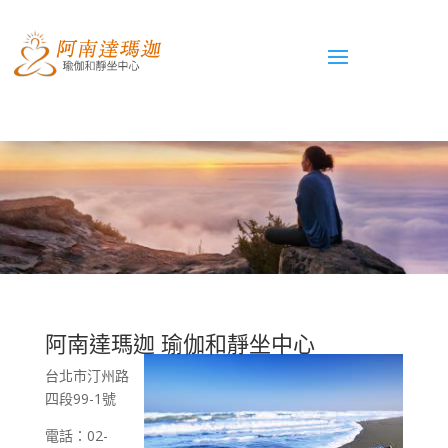
阿南達瑪迦 瑜伽和靜坐中心
台北市汀州路
四段99-1號
電話：02-