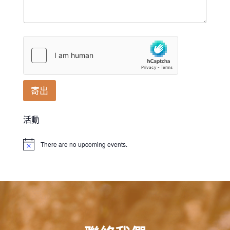
寄出
活動
There are no upcoming events.
Notice