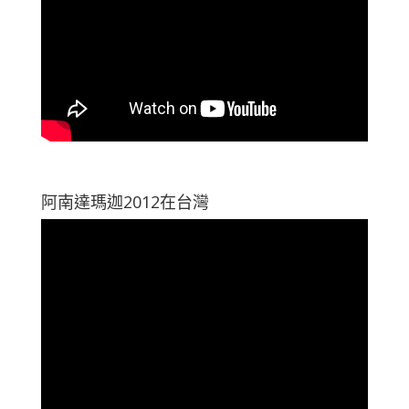
阿南達瑪迦2012在台灣