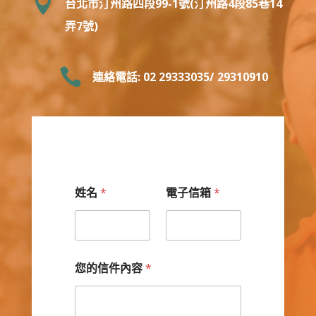

台北市汀州路四段99-1號(汀州路4段85巷14
弄7號)

連絡電話: 02 29333035/ 29310910
姓名
*
電子信箱
*
您的信件內容
*